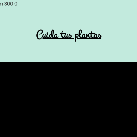
om
300
0
Cuida tus plantas