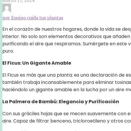
marzo 17, 2024
por Equipo cuida tus plantas
En el corazón de nuestros hogares, donde la vida se desp
interior. No solo son elementos decorativos que añaden 
purificando el aire que respiramos. Sumérgete en este v
puro.
El Ficus: Un Gigante Amable
El Ficus es más que una planta; es una declaración de est
también trabaja incansablemente para eliminar toxinas c
haciéndolo un gigante amable en la lucha por un aire má
La Palmera de Bambú: Elegancia y Purificación
Con sus gráciles hojas que se mecen suavemente con el 
aire. Capaz de filtrar benceno, tricloroetileno y otros