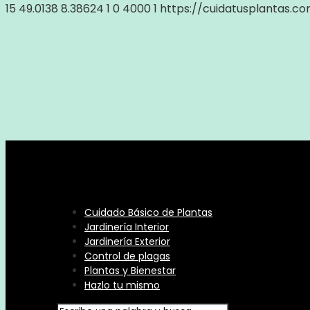
15
49.0138
8.38624
1
0
4000
1
https://cuidatusplantas.c
Cuidado Básico de Plantas
Jardinería Interior
Jardinería Exterior
Control de plagas
Plantas y Bienestar
Hazlo tu mismo