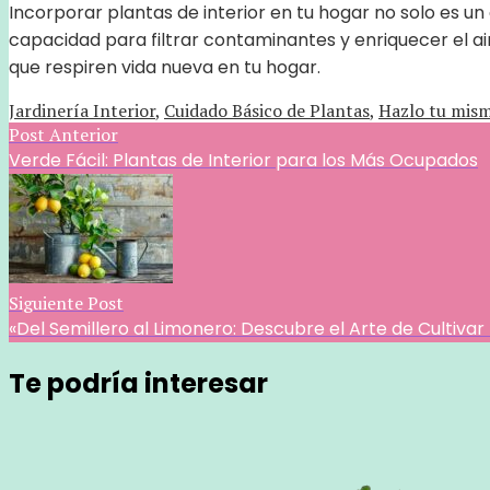
Incorporar plantas de interior en tu hogar no solo es un
capacidad para filtrar contaminantes y enriquecer el air
que respiren vida nueva en tu hogar.
Jardinería Interior
,
Cuidado Básico de Plantas
,
Hazlo tu mis
Post Anterior
Verde Fácil: Plantas de Interior para los Más Ocupados
Siguiente Post
«Del Semillero al Limonero: Descubre el Arte de Cultivar
Te podría interesar