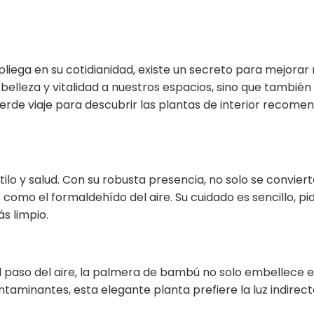
liega en su cotidianidad, existe un secreto para mejorar n
belleza y vitalidad a nuestros espacios, sino que tambié
erde viaje para descubrir las plantas de interior recome
ilo y salud. Con su robusta presencia, no solo se conviert
omo el formaldehído del aire. Su cuidado es sencillo, pid
s limpio.
paso del aire, la palmera de bambú no solo embellece el
 contaminantes, esta elegante planta prefiere la luz indi