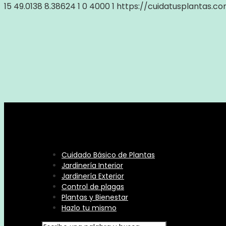
15
49.0138
8.38624
1
0
4000
1
https://cuidatusplantas.c
Cuidado Básico de Plantas
Jardinería Interior
Jardinería Exterior
Control de plagas
Plantas y Bienestar
Hazlo tu mismo