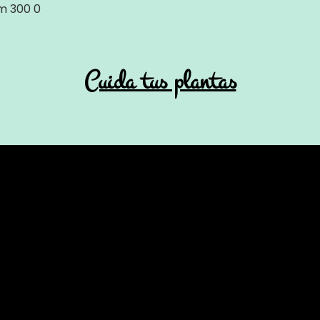
om
300
0
Cuida tus plantas