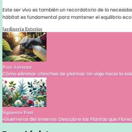
Este ser vivo es también un recordatorio de la necesida
hábitat es fundamental para mantener el equilibrio ecol
Jardinería Exterior
Post Anterior
Cómo eliminar chinches de plantas: Un viaje hacia la salu
Siguiente Post
«Guerreros del Invierno: Descubre las Plantas que Florec